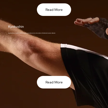
Read More
Kyokushin
Kyokushin er fuldkontakt-karate og kendt som en af verdens hårdeste karate-stilarter.
Read More