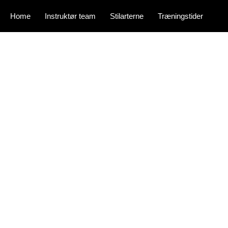
Home
Instruktør team
Stilarterne
Træningstider
Indmeldels
e